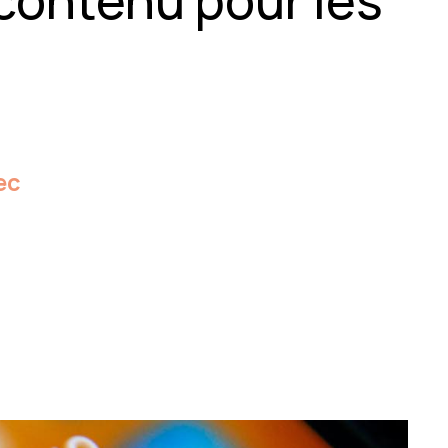
 contenu pour les
ec