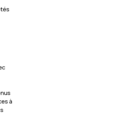
tés
ec
enus
ces à
us