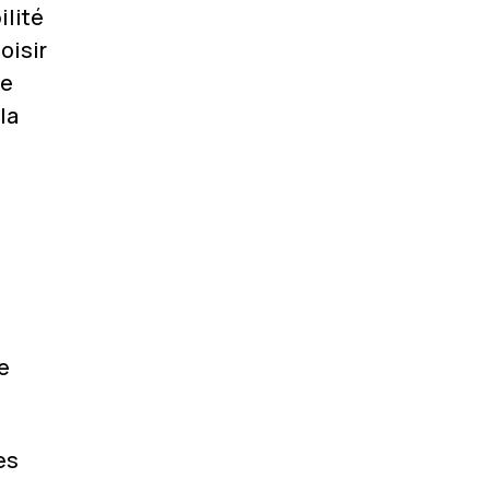
ilité
oisir
ne
la
e
es