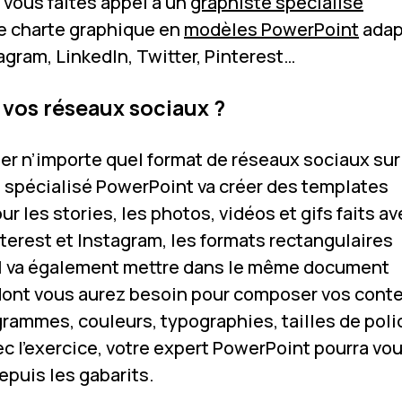
i vous faites appel à un
graphiste spécialisé
re charte graphique en
modèles PowerPoint
adap
agram, LinkedIn, Twitter, Pinterest…
vos réseaux sociaux ?
réer n’importe quel format de réseaux sociaux sur
e spécialisé PowerPoint va créer des templates
 les stories, les photos, vidéos et gifs faits av
terest et Instagram, les formats rectangulaires
 Il va également mettre dans le même document
dont vous aurez besoin pour composer vos cont
grammes, couleurs, typographies, tailles de poli
avec l’exercice, votre expert PowerPoint pourra vo
puis les gabarits.