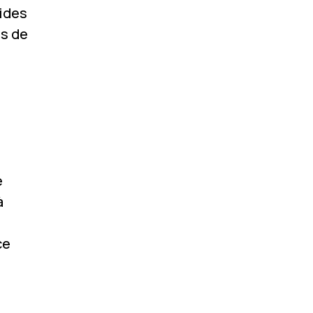
lides
es de
e
à
ce